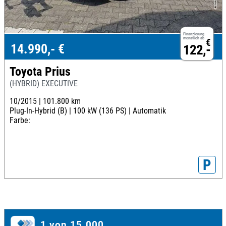
Finanzierung
monatlich ab
€
14.990,- €
122,-
Toyota Prius
(HYBRID) EXECUTIVE
10/2015 |
101.800 km
Plug-In-Hybrid (B) |
100 kW (136 PS) |
Automatik
Farbe:
P
1 von 15.000