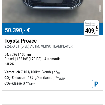
Finanzierung
monatlich ab
€
50.390,- €
409,-
Toyota Proace
2,2-L-D L1 (8-SI.) AUTM. VERSO TEAMPLAYER
04/2026 |
100 km
Diesel |
132 kW (179 PS) |
Automatik
Farbe:
Verbrauch
7,10 l/100km (komb.)
**
WLTP
CO
-Emission
187 g/km (komb.)
**
2
WLTP
P
CO
-Klasse
G
**
2
WLTP