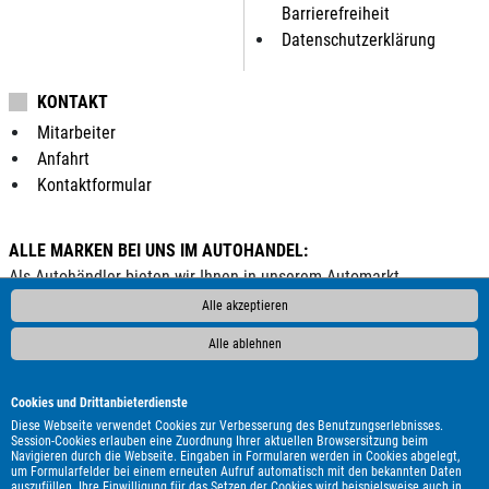
Barrierefreiheit
Datenschutzerklärung
KONTAKT
Mitarbeiter
Anfahrt
Kontaktformular
ALLE MARKEN BEI UNS IM AUTOHANDEL:
Als Autohändler bieten wir Ihnen in unserem Automarkt
Gebrauchtwagen, Jahreswagen und Neuwagen folgender
Alle akzeptieren
Automarken an:
Alle ablehnen
ALPINA
Abarth
Aixam
Alfa Romeo
Audi
BMW
Bentley
Borgward
Bürstner
Carado
Carthago
Chausson
Cookies und Drittanbieterdienste
Chevrolet
Citroën
Cupra
DAF
DFSK
DS Automobiles
Diese Webseite verwendet Cookies zur Verbesserung des Benutzungserlebnisses.
Session-Cookies erlauben eine Zuordnung Ihrer aktuellen Browsersitzung beim
Dacia
Dodge
Etrusco
Eura Mobil
Fiat
Ford
GWM
Navigieren durch die Webseite. Eingaben in Formularen werden in Cookies abgelegt,
um Formularfelder bei einem erneuten Aufruf automatisch mit den bekannten Daten
Genesis
Hobby
Honda
Hyundai
Infiniti
Itineo
Iveco
auszufüllen. Ihre Einwilligung für das Setzen der Cookies wird beispielsweise auch in