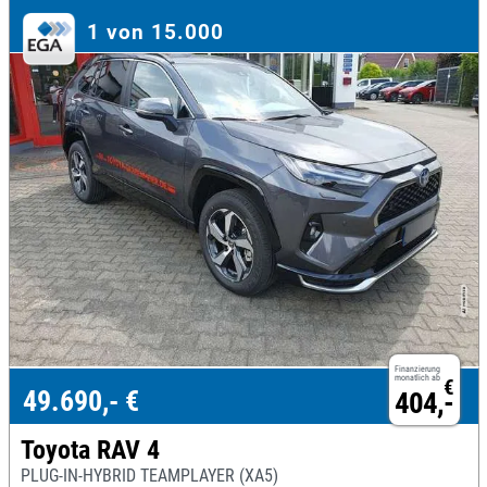
1 von 15.000
Finanzierung
monatlich ab
€
49.690,- €
404,-
Toyota RAV 4
PLUG-IN-HYBRID TEAMPLAYER (XA5)