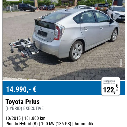
Finanzierung
monatlich ab
€
14.990,- €
122,-
Toyota Prius
(HYBRID) EXECUTIVE
10/2015 |
101.800 km
Plug-In-Hybrid (B) |
100 kW (136 PS) |
Automatik