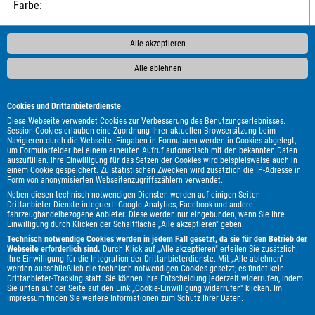
Farbe:
Alle akzeptieren
P
Alle ablehnen
Cookies und Drittanbieterdienste
Diese Webseite verwendet Cookies zur Verbesserung des Benutzungserlebnisses.
Session-Cookies erlauben eine Zuordnung Ihrer aktuellen Browsersitzung beim
Navigieren durch die Webseite. Eingaben in Formularen werden in Cookies abgelegt,
1 von 15.000
um Formularfelder bei einem erneuten Aufruf automatisch mit den bekannten Daten
auszufüllen. Ihre Einwilligung für das Setzen der Cookies wird beispielsweise auch in
einem Cookie gespeichert. Zu statistischen Zwecken wird zusätzlich die IP-Adresse in
Form von anonymisierten Webseitenzugriffszählern verwendet.
Neben diesen technisch notwendigen Diensten werden auf einigen Seiten
Drittanbieter-Dienste integriert: Google Analytics, Facebook und andere
fahrzeughandelbezogene Anbieter. Diese werden nur eingebunden, wenn Sie Ihre
Einwilligung durch Klicken der Schaltfläche „Alle akzeptieren" geben.
Technisch notwendige Cookies werden in jedem Fall gesetzt, da sie für den Betrieb der
Webseite erforderlich sind.
Durch Klick auf „Alle akzeptieren" erteilen Sie zusätzlich
Ihre Einwilligung für die Integration der Drittanbieterdienste. Mit „Alle ablehnen"
werden ausschließlich die technisch notwendigen Cookies gesetzt; es findet kein
Drittanbieter-Tracking statt. Sie können Ihre Entscheidung jederzeit widerrufen, indem
Sie unten auf der Seite auf den Link „Cookie-Einwilligung widerrufen" klicken. Im
Impressum
finden Sie weitere Informationen zum Schutz Ihrer Daten.